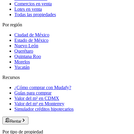
Comercios en venta
Lotes en venta
Todas las propiedades
Por región
Ciudad de México
Estado de México
Nuevo León
Querétaro
Quintana Roo
Morelos
Yucatán
Recursos
¿Cómo comprar con Mudafy?
Guías para comprar
Valor del m² en CDMX
Valor del m² en Monterrey
Simulador créditos hipotecarios
Rentar
Por tipo de propiedad