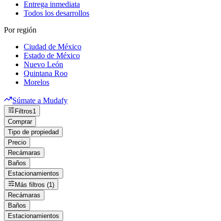
Entrega inmediata
Todos los desarrollos
Por región
Ciudad de México
Estado de México
Nuevo León
Quintana Roo
Morelos
Súmate a Mudafy
Filtros
1
Comprar
Tipo de propiedad
Precio
Recámaras
Baños
Estacionamientos
Más filtros (1)
Recámaras
Baños
Estacionamientos