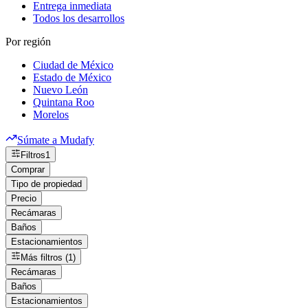
Entrega inmediata
Todos los desarrollos
Por región
Ciudad de México
Estado de México
Nuevo León
Quintana Roo
Morelos
Súmate a Mudafy
Filtros
1
Comprar
Tipo de propiedad
Precio
Recámaras
Baños
Estacionamientos
Más filtros (1)
Recámaras
Baños
Estacionamientos