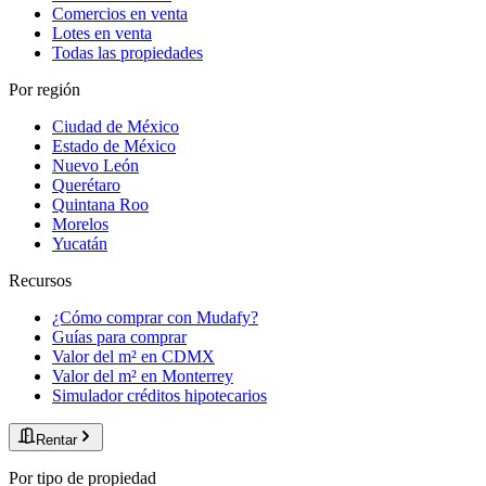
Comercios en venta
Lotes en venta
Todas las propiedades
Por región
Ciudad de México
Estado de México
Nuevo León
Querétaro
Quintana Roo
Morelos
Yucatán
Recursos
¿Cómo comprar con Mudafy?
Guías para comprar
Valor del m² en CDMX
Valor del m² en Monterrey
Simulador créditos hipotecarios
Rentar
Por tipo de propiedad