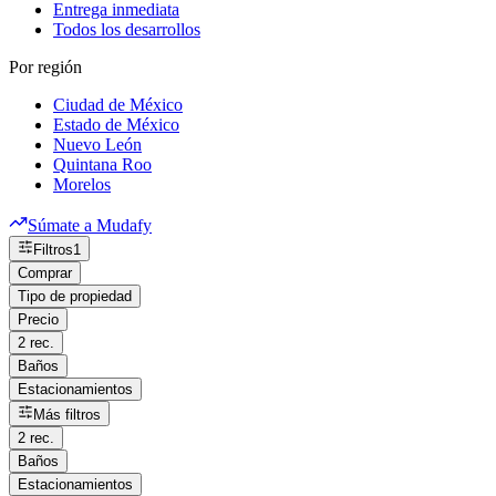
Entrega inmediata
Todos los desarrollos
Por región
Ciudad de México
Estado de México
Nuevo León
Quintana Roo
Morelos
Súmate a Mudafy
Filtros
1
Comprar
Tipo de propiedad
Precio
2 rec.
Baños
Estacionamientos
Más filtros
2 rec.
Baños
Estacionamientos