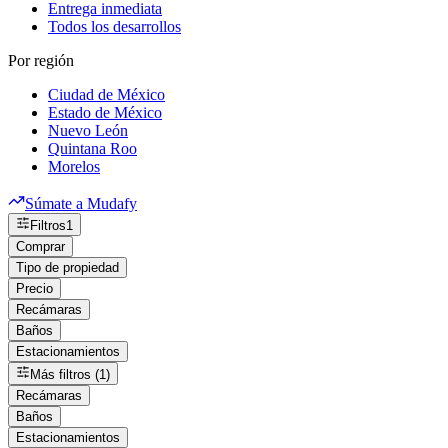
Entrega inmediata
Todos los desarrollos
Por región
Ciudad de México
Estado de México
Nuevo León
Quintana Roo
Morelos
Súmate a Mudafy
Filtros
1
Comprar
Tipo de propiedad
Precio
Recámaras
Baños
Estacionamientos
Más filtros (1)
Recámaras
Baños
Estacionamientos