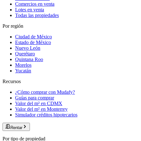
Comercios en venta
Lotes en venta
Todas las propiedades
Por región
Ciudad de México
Estado de México
Nuevo León
Querétaro
Quintana Roo
Morelos
Yucatán
Recursos
¿Cómo comprar con Mudafy?
Guías para comprar
Valor del m² en CDMX
Valor del m² en Monterrey
Simulador créditos hipotecarios
Rentar
Por tipo de propiedad