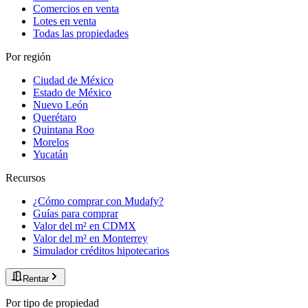
Comercios en venta
Lotes en venta
Todas las propiedades
Por región
Ciudad de México
Estado de México
Nuevo León
Querétaro
Quintana Roo
Morelos
Yucatán
Recursos
¿Cómo comprar con Mudafy?
Guías para comprar
Valor del m² en CDMX
Valor del m² en Monterrey
Simulador créditos hipotecarios
Rentar
Por tipo de propiedad