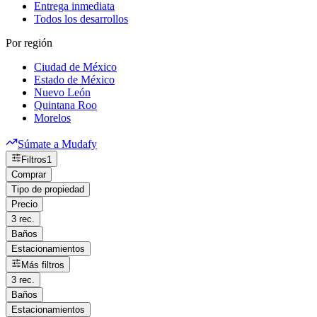
Entrega inmediata
Todos los desarrollos
Por región
Ciudad de México
Estado de México
Nuevo León
Quintana Roo
Morelos
Súmate a Mudafy
Filtros
1
Comprar
Tipo de propiedad
Precio
3 rec.
Baños
Estacionamientos
Más filtros
3 rec.
Baños
Estacionamientos