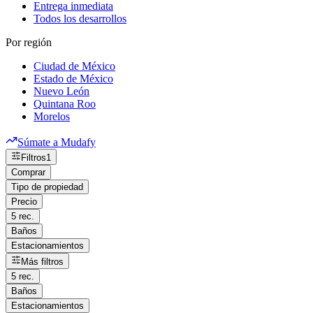
Entrega inmediata
Todos los desarrollos
Por región
Ciudad de México
Estado de México
Nuevo León
Quintana Roo
Morelos
Súmate a Mudafy
Filtros
1
Comprar
Tipo de propiedad
Precio
5 rec.
Baños
Estacionamientos
Más filtros
5 rec.
Baños
Estacionamientos