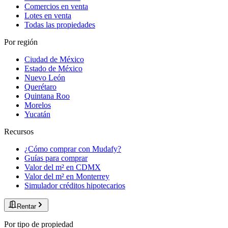
Comercios en venta
Lotes en venta
Todas las propiedades
Por región
Ciudad de México
Estado de México
Nuevo León
Querétaro
Quintana Roo
Morelos
Yucatán
Recursos
¿Cómo comprar con Mudafy?
Guías para comprar
Valor del m² en CDMX
Valor del m² en Monterrey
Simulador créditos hipotecarios
Rentar
Por tipo de propiedad