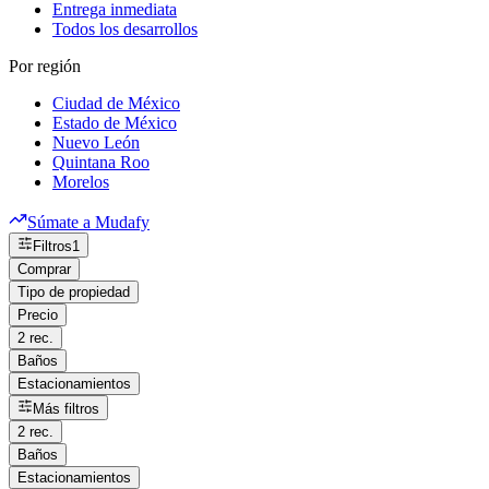
Entrega inmediata
Todos los desarrollos
Por región
Ciudad de México
Estado de México
Nuevo León
Quintana Roo
Morelos
Súmate a Mudafy
Filtros
1
Comprar
Tipo de propiedad
Precio
2 rec.
Baños
Estacionamientos
Más filtros
2 rec.
Baños
Estacionamientos