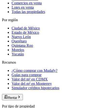
Comercios en venta
Lotes en venta
Todas las propiedades
Por región
Ciudad de México
Estado de México
Nuevo León
Querétaro
Quintana Roo
Morelos
Yucatán
Recursos
¿Cómo comprar con Mudafy?
Guías para comprar
Valor del m² en CDMX
Valor del m² en Monterrey
Simulador créditos hipotecarios
Rentar
Por tipo de propiedad