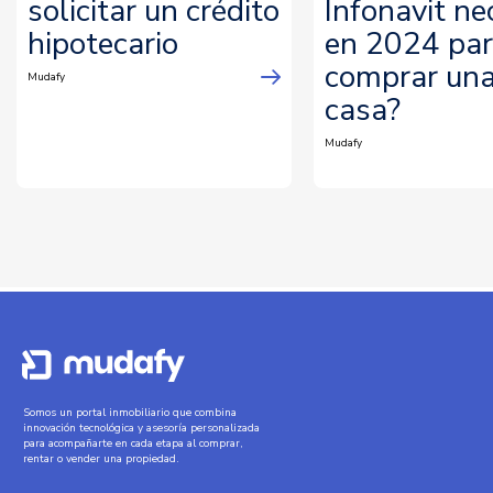
solicitar un crédito
Infonavit ne
hipotecario
en 2024 pa
comprar un
Mudafy
casa?
Mudafy
Somos un portal inmobiliario que combina
innovación tecnológica y asesoría personalizada
para acompañarte en cada etapa al comprar,
rentar o vender una propiedad.