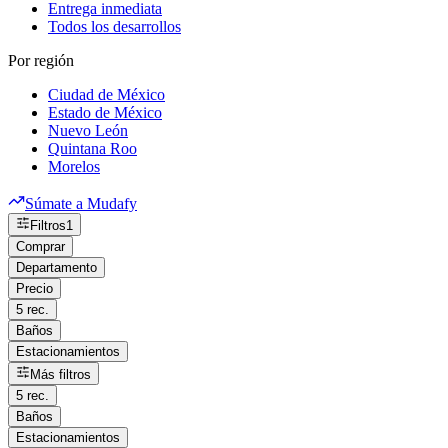
Entrega inmediata
Todos los desarrollos
Por región
Ciudad de México
Estado de México
Nuevo León
Quintana Roo
Morelos
Súmate a Mudafy
Filtros
1
Comprar
Departamento
Precio
5 rec.
Baños
Estacionamientos
Más filtros
5 rec.
Baños
Estacionamientos