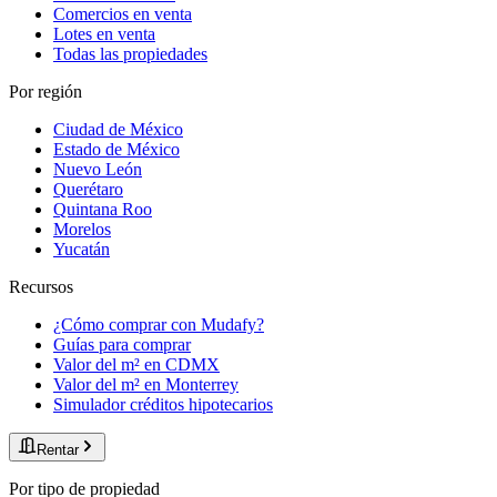
Comercios en venta
Lotes en venta
Todas las propiedades
Por región
Ciudad de México
Estado de México
Nuevo León
Querétaro
Quintana Roo
Morelos
Yucatán
Recursos
¿Cómo comprar con Mudafy?
Guías para comprar
Valor del m² en CDMX
Valor del m² en Monterrey
Simulador créditos hipotecarios
Rentar
Por tipo de propiedad