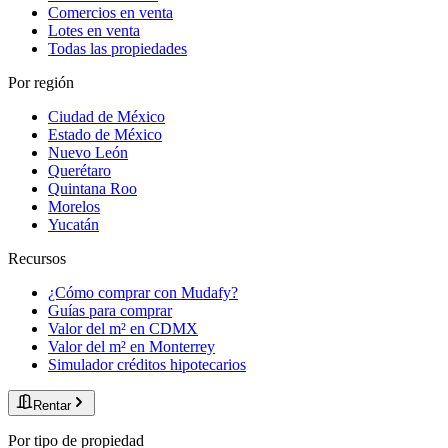
Comercios en venta
Lotes en venta
Todas las propiedades
Por región
Ciudad de México
Estado de México
Nuevo León
Querétaro
Quintana Roo
Morelos
Yucatán
Recursos
¿Cómo comprar con Mudafy?
Guías para comprar
Valor del m² en CDMX
Valor del m² en Monterrey
Simulador créditos hipotecarios
Rentar
Por tipo de propiedad