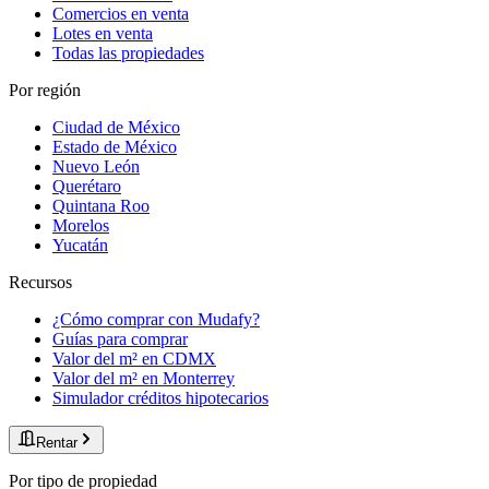
Comercios en venta
Lotes en venta
Todas las propiedades
Por región
Ciudad de México
Estado de México
Nuevo León
Querétaro
Quintana Roo
Morelos
Yucatán
Recursos
¿Cómo comprar con Mudafy?
Guías para comprar
Valor del m² en CDMX
Valor del m² en Monterrey
Simulador créditos hipotecarios
Rentar
Por tipo de propiedad