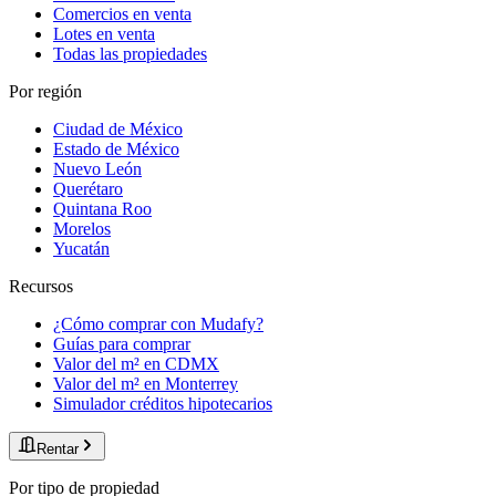
Comercios en venta
Lotes en venta
Todas las propiedades
Por región
Ciudad de México
Estado de México
Nuevo León
Querétaro
Quintana Roo
Morelos
Yucatán
Recursos
¿Cómo comprar con Mudafy?
Guías para comprar
Valor del m² en CDMX
Valor del m² en Monterrey
Simulador créditos hipotecarios
Rentar
Por tipo de propiedad