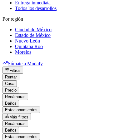
Entrega inmediata
Todos los desarrollos
Por región
Ciudad de México
Estado de México
Nuevo León
Quintana Roo
Morelos
Súmate a Mudafy
Filtros
Rentar
Casa
Precio
Recámaras
Baños
Estacionamientos
Más filtros
Recámaras
Baños
Estacionamientos