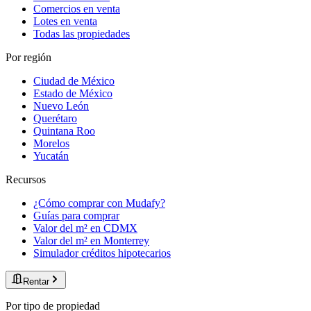
Comercios en venta
Lotes en venta
Todas las propiedades
Por región
Ciudad de México
Estado de México
Nuevo León
Querétaro
Quintana Roo
Morelos
Yucatán
Recursos
¿Cómo comprar con Mudafy?
Guías para comprar
Valor del m² en CDMX
Valor del m² en Monterrey
Simulador créditos hipotecarios
Rentar
Por tipo de propiedad