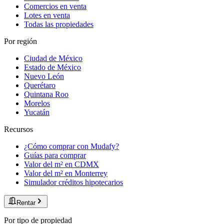
Comercios en venta
Lotes en venta
Todas las propiedades
Por región
Ciudad de México
Estado de México
Nuevo León
Querétaro
Quintana Roo
Morelos
Yucatán
Recursos
¿Cómo comprar con Mudafy?
Guías para comprar
Valor del m² en CDMX
Valor del m² en Monterrey
Simulador créditos hipotecarios
Rentar
Por tipo de propiedad