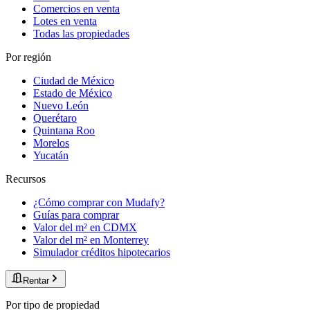
Comercios en venta
Lotes en venta
Todas las propiedades
Por región
Ciudad de México
Estado de México
Nuevo León
Querétaro
Quintana Roo
Morelos
Yucatán
Recursos
¿Cómo comprar con Mudafy?
Guías para comprar
Valor del m² en CDMX
Valor del m² en Monterrey
Simulador créditos hipotecarios
Rentar
Por tipo de propiedad