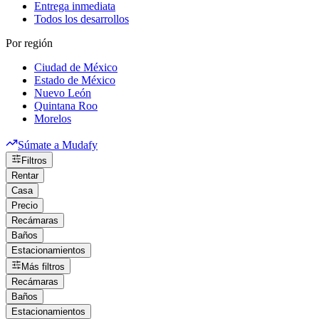
Entrega inmediata
Todos los desarrollos
Por región
Ciudad de México
Estado de México
Nuevo León
Quintana Roo
Morelos
Súmate a Mudafy
Filtros
Rentar
Casa
Precio
Recámaras
Baños
Estacionamientos
Más filtros
Recámaras
Baños
Estacionamientos