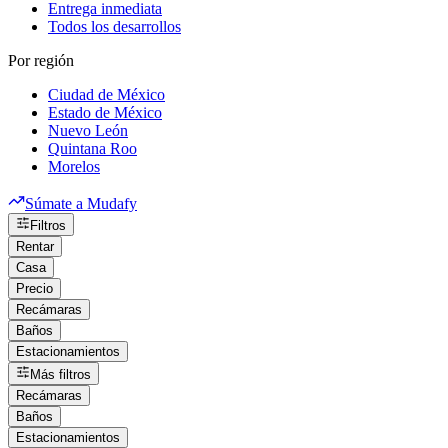
Entrega inmediata
Todos los desarrollos
Por región
Ciudad de México
Estado de México
Nuevo León
Quintana Roo
Morelos
Súmate a Mudafy
Filtros
Rentar
Casa
Precio
Recámaras
Baños
Estacionamientos
Más filtros
Recámaras
Baños
Estacionamientos