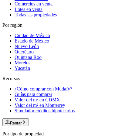
Comercios en venta
Lotes en venta
Todas las propiedades
Por región
Ciudad de México
Estado de México
Nuevo León
Querétaro
Quintana Roo
Morelos
Yucatán
Recursos
¿Cómo comprar con Mudafy?
Guías para comprar
Valor del m² en CDMX
Valor del m² en Monterrey
Simulador créditos hipotecarios
Rentar
Por tipo de propiedad