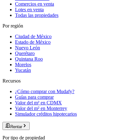
Comercios en venta
Lotes en venta
Todas las propiedades
Por región
Ciudad de México
Estado de México
Nuevo León
Querétaro
Quintana Roo
Morelos
Yucatán
Recursos
¿Cómo comprar con Mudafy?
Guías para comprar
Valor del m² en CDMX
Valor del m² en Monterrey
Simulador créditos hipotecarios
Rentar
Por tipo de propiedad