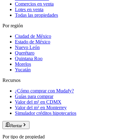
Comercios en venta
Lotes en venta
Todas las propiedades
Por región
Ciudad de México
Estado de México
Nuevo León
Querétaro
Quintana Roo
Morelos
Yucatán
Recursos
¿Cómo comprar con Mudafy?
Guías para comprar
Valor del m² en CDMX
Valor del m² en Monterrey
Simulador créditos hipotecarios
Rentar
Por tipo de propiedad