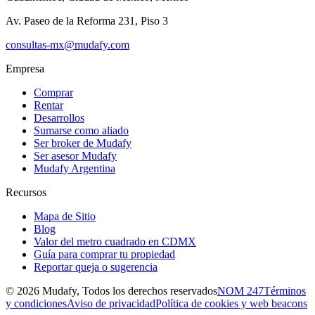
Av. Paseo de la Reforma 231, Piso 3
consultas-mx@mudafy.com
Empresa
Comprar
Rentar
Desarrollos
Sumarse como aliado
Ser broker de Mudafy
Ser asesor Mudafy
Mudafy Argentina
Recursos
Mapa de Sitio
Blog
Valor del metro cuadrado en CDMX
Guía para comprar tu propiedad
Reportar queja o sugerencia
©
2026
Mudafy, Todos los derechos reservados
NOM 247
Términos
y condiciones
Aviso de privacidad
Política de cookies y web beacons