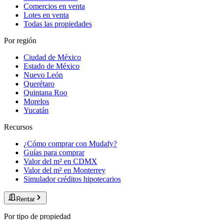
Comercios en venta
Lotes en venta
Todas las propiedades
Por región
Ciudad de México
Estado de México
Nuevo León
Querétaro
Quintana Roo
Morelos
Yucatán
Recursos
¿Cómo comprar con Mudafy?
Guías para comprar
Valor del m² en CDMX
Valor del m² en Monterrey
Simulador créditos hipotecarios
Rentar
Por tipo de propiedad