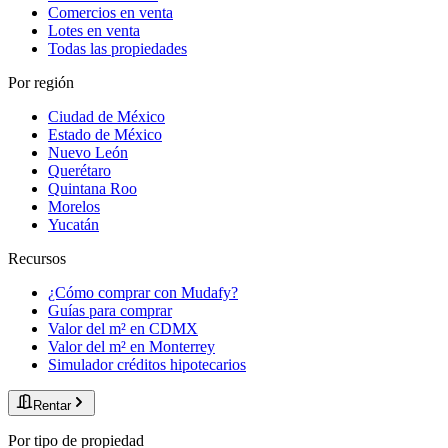
Comercios en venta
Lotes en venta
Todas las propiedades
Por región
Ciudad de México
Estado de México
Nuevo León
Querétaro
Quintana Roo
Morelos
Yucatán
Recursos
¿Cómo comprar con Mudafy?
Guías para comprar
Valor del m² en CDMX
Valor del m² en Monterrey
Simulador créditos hipotecarios
Rentar
Por tipo de propiedad