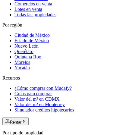
Comercios en venta
Lotes en venta
Todas las propiedades
Por región
Ciudad de México
Estado de México
Nuevo León
Querétaro
Quintana Roo
Morelos
Yucatán
Recursos
¿Cómo comprar con Mudafy?
Guías para comprar
Valor del m² en CDMX
Valor del m² en Monterrey
Simulador créditos hipotecarios
Rentar
Por tipo de propiedad