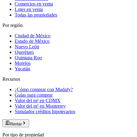
Comercios en venta
Lotes en venta
Todas las propiedades
Por región
Ciudad de México
Estado de México
Nuevo León
Querétaro
Quintana Roo
Morelos
Yucatán
Recursos
¿Cómo comprar con Mudafy?
Guías para comprar
Valor del m² en CDMX
Valor del m² en Monterrey
Simulador créditos hipotecarios
Rentar
Por tipo de propiedad