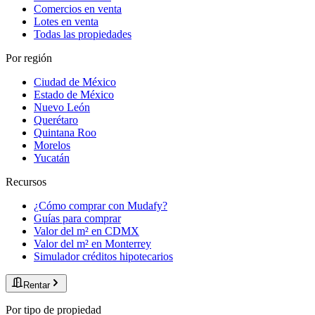
Comercios en venta
Lotes en venta
Todas las propiedades
Por región
Ciudad de México
Estado de México
Nuevo León
Querétaro
Quintana Roo
Morelos
Yucatán
Recursos
¿Cómo comprar con Mudafy?
Guías para comprar
Valor del m² en CDMX
Valor del m² en Monterrey
Simulador créditos hipotecarios
Rentar
Por tipo de propiedad