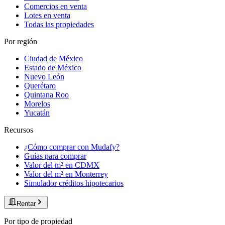
Comercios en venta
Lotes en venta
Todas las propiedades
Por región
Ciudad de México
Estado de México
Nuevo León
Querétaro
Quintana Roo
Morelos
Yucatán
Recursos
¿Cómo comprar con Mudafy?
Guías para comprar
Valor del m² en CDMX
Valor del m² en Monterrey
Simulador créditos hipotecarios
Rentar
Por tipo de propiedad