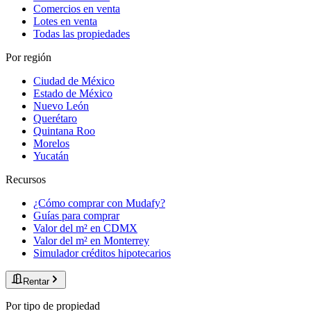
Comercios en venta
Lotes en venta
Todas las propiedades
Por región
Ciudad de México
Estado de México
Nuevo León
Querétaro
Quintana Roo
Morelos
Yucatán
Recursos
¿Cómo comprar con Mudafy?
Guías para comprar
Valor del m² en CDMX
Valor del m² en Monterrey
Simulador créditos hipotecarios
Rentar
Por tipo de propiedad