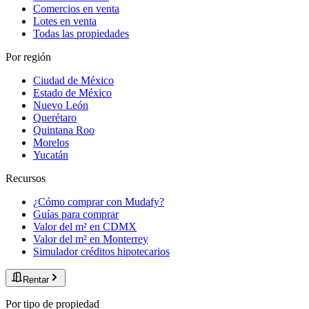
Comercios en venta
Lotes en venta
Todas las propiedades
Por región
Ciudad de México
Estado de México
Nuevo León
Querétaro
Quintana Roo
Morelos
Yucatán
Recursos
¿Cómo comprar con Mudafy?
Guías para comprar
Valor del m² en CDMX
Valor del m² en Monterrey
Simulador créditos hipotecarios
Rentar
Por tipo de propiedad