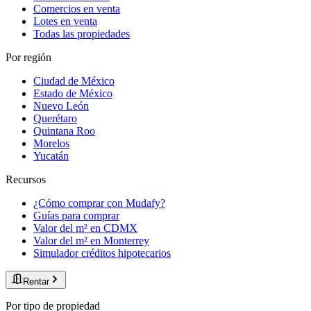
Comercios en venta
Lotes en venta
Todas las propiedades
Por región
Ciudad de México
Estado de México
Nuevo León
Querétaro
Quintana Roo
Morelos
Yucatán
Recursos
¿Cómo comprar con Mudafy?
Guías para comprar
Valor del m² en CDMX
Valor del m² en Monterrey
Simulador créditos hipotecarios
Rentar
Por tipo de propiedad