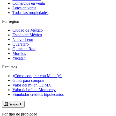
Comercios en venta
Lotes en venta
Todas las propiedades
Por región
Ciudad de México
Estado de México
Nuevo León
Querétaro
Quintana Roo
Morelos
Yucatán
Recursos
¿Cómo comprar con Mudafy?
Guías para comprar
Valor del m² en CDMX
Valor del m² en Monterrey
Simulador créditos hipotecarios
Rentar
Por tipo de propiedad