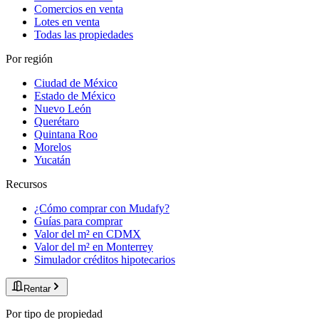
Comercios en venta
Lotes en venta
Todas las propiedades
Por región
Ciudad de México
Estado de México
Nuevo León
Querétaro
Quintana Roo
Morelos
Yucatán
Recursos
¿Cómo comprar con Mudafy?
Guías para comprar
Valor del m² en CDMX
Valor del m² en Monterrey
Simulador créditos hipotecarios
Rentar
Por tipo de propiedad