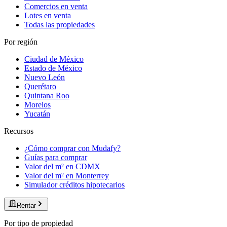
Comercios en venta
Lotes en venta
Todas las propiedades
Por región
Ciudad de México
Estado de México
Nuevo León
Querétaro
Quintana Roo
Morelos
Yucatán
Recursos
¿Cómo comprar con Mudafy?
Guías para comprar
Valor del m² en CDMX
Valor del m² en Monterrey
Simulador créditos hipotecarios
Rentar
Por tipo de propiedad