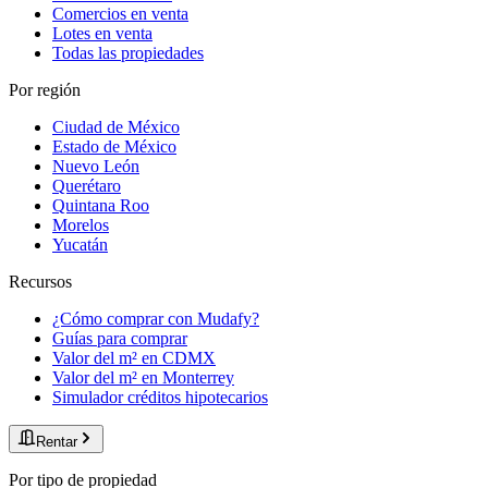
Comercios en venta
Lotes en venta
Todas las propiedades
Por región
Ciudad de México
Estado de México
Nuevo León
Querétaro
Quintana Roo
Morelos
Yucatán
Recursos
¿Cómo comprar con Mudafy?
Guías para comprar
Valor del m² en CDMX
Valor del m² en Monterrey
Simulador créditos hipotecarios
Rentar
Por tipo de propiedad