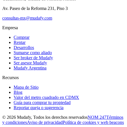
Av. Paseo de la Reforma 231, Piso 3
consultas-mx@mudafy.com
Empresa
Comprar
Rentar
Desarrollos
Sumarse como aliado
Ser broker de Mudafy
Ser asesor Mudafy
Mudafy Argentina
Recursos
Mapa de Sitio
Blog
Valor del metro cuadrado en CDMX
Guía para comprar tu propiedad
Reportar queja o sugerencia
©
2026
Mudafy, Todos los derechos reservados
NOM 247
Términos
y condiciones
Aviso de privacidad
Política de cookies y web beacons