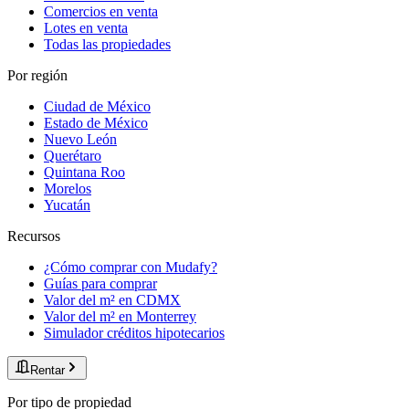
Comercios en venta
Lotes en venta
Todas las propiedades
Por región
Ciudad de México
Estado de México
Nuevo León
Querétaro
Quintana Roo
Morelos
Yucatán
Recursos
¿Cómo comprar con Mudafy?
Guías para comprar
Valor del m² en CDMX
Valor del m² en Monterrey
Simulador créditos hipotecarios
Rentar
Por tipo de propiedad