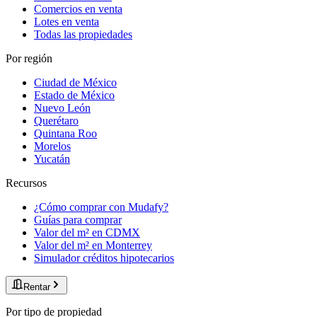
Comercios en venta
Lotes en venta
Todas las propiedades
Por región
Ciudad de México
Estado de México
Nuevo León
Querétaro
Quintana Roo
Morelos
Yucatán
Recursos
¿Cómo comprar con Mudafy?
Guías para comprar
Valor del m² en CDMX
Valor del m² en Monterrey
Simulador créditos hipotecarios
Rentar
Por tipo de propiedad