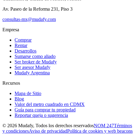
Av. Paseo de la Reforma 231, Piso 3
consultas-mx@mudafy.com
Empresa
Comprar
Rentar
Desarrollos
Sumarse como aliado
Ser broker de Mudafy
Ser asesor Mudafy
Mudafy Argentina
Recursos
Mapa de Sitio
Blog
Valor del metro cuadrado en CDMX
Guía para comprar tu propiedad
Reportar queja o sugerencia
©
2026
Mudafy, Todos los derechos reservados
NOM 247
Términos
y condiciones
Aviso de privacidad
Política de cookies y web beacons