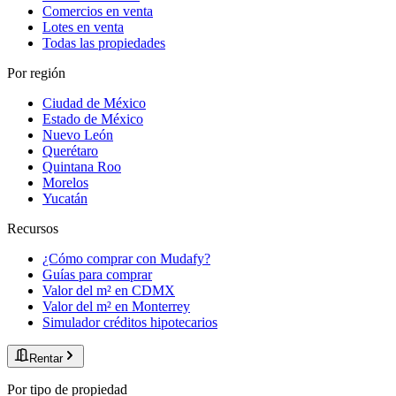
Comercios en venta
Lotes en venta
Todas las propiedades
Por región
Ciudad de México
Estado de México
Nuevo León
Querétaro
Quintana Roo
Morelos
Yucatán
Recursos
¿Cómo comprar con Mudafy?
Guías para comprar
Valor del m² en CDMX
Valor del m² en Monterrey
Simulador créditos hipotecarios
Rentar
Por tipo de propiedad