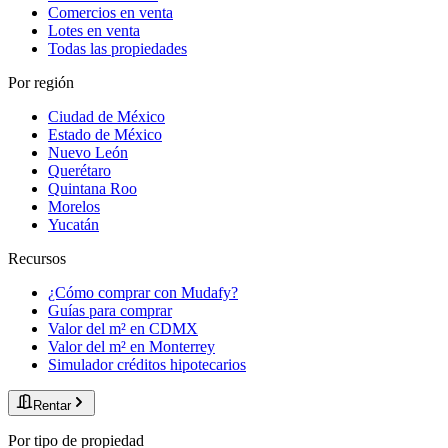
Comercios en venta
Lotes en venta
Todas las propiedades
Por región
Ciudad de México
Estado de México
Nuevo León
Querétaro
Quintana Roo
Morelos
Yucatán
Recursos
¿Cómo comprar con Mudafy?
Guías para comprar
Valor del m² en CDMX
Valor del m² en Monterrey
Simulador créditos hipotecarios
Rentar
Por tipo de propiedad