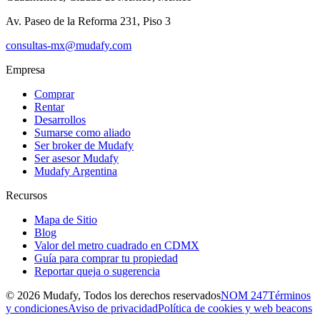
Av. Paseo de la Reforma 231, Piso 3
consultas-mx@mudafy.com
Empresa
Comprar
Rentar
Desarrollos
Sumarse como aliado
Ser broker de Mudafy
Ser asesor Mudafy
Mudafy Argentina
Recursos
Mapa de Sitio
Blog
Valor del metro cuadrado en CDMX
Guía para comprar tu propiedad
Reportar queja o sugerencia
©
2026
Mudafy, Todos los derechos reservados
NOM 247
Términos
y condiciones
Aviso de privacidad
Política de cookies y web beacons