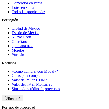
Comercios en venta
Lotes en venta
Todas las propiedades
Por región
Ciudad de México
Estado de México
Nuevo León
Querétaro
Quintana Roo
Morelos
Yucatán
Recursos
¿Cómo comprar con Mudafy?
Guías para comprar
Valor del m² en CDMX
Valor del m² en Monterrey
Simulador créditos hipotecarios
Rentar
Por tipo de propiedad