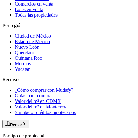
Comercios en venta
Lotes en venta
Todas las propiedades
Por región
Ciudad de México
Estado de México
Nuevo León
Querétaro
Quintana Roo
Morelos
Yucatán
Recursos
¿Cómo comprar con Mudafy?
Guías para comprar
Valor del m² en CDMX
Valor del m² en Monterrey
Simulador créditos hipotecarios
Rentar
Por tipo de propiedad