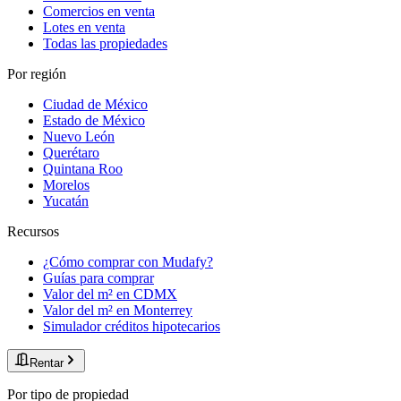
Comercios en venta
Lotes en venta
Todas las propiedades
Por región
Ciudad de México
Estado de México
Nuevo León
Querétaro
Quintana Roo
Morelos
Yucatán
Recursos
¿Cómo comprar con Mudafy?
Guías para comprar
Valor del m² en CDMX
Valor del m² en Monterrey
Simulador créditos hipotecarios
Rentar
Por tipo de propiedad