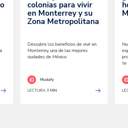
co
colonias para vivir
h
en Monterrey y su
M
Zona Metropolitana
Descubre los beneficios de vivir en
Nu
a
Monterrey, una de las mejores
ex
ciudades de México.
pr
te
Mudafy
LECTURA 3 MIN
LE