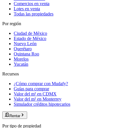
Comercios en venta
Lotes en venta
Todas las propiedades
Por región
Ciudad de México
Estado de México
Nuevo León
Querétaro
Quintana Roo
Morelos
Yucatán
Recursos
¿Cómo comprar con Mudafy?
Guías para comprar
Valor del m² en CDMX
Valor del m² en Monterrey
Simulador créditos hipotecarios
Rentar
Por tipo de propiedad