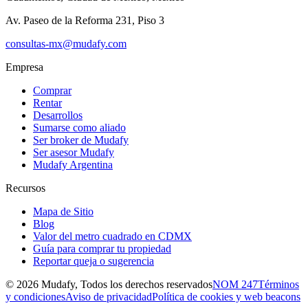
Av. Paseo de la Reforma 231, Piso 3
consultas-mx@mudafy.com
Empresa
Comprar
Rentar
Desarrollos
Sumarse como aliado
Ser broker de Mudafy
Ser asesor Mudafy
Mudafy Argentina
Recursos
Mapa de Sitio
Blog
Valor del metro cuadrado en CDMX
Guía para comprar tu propiedad
Reportar queja o sugerencia
©
2026
Mudafy, Todos los derechos reservados
NOM 247
Términos
y condiciones
Aviso de privacidad
Política de cookies y web beacons