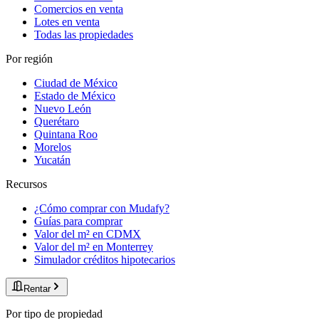
Comercios en venta
Lotes en venta
Todas las propiedades
Por región
Ciudad de México
Estado de México
Nuevo León
Querétaro
Quintana Roo
Morelos
Yucatán
Recursos
¿Cómo comprar con Mudafy?
Guías para comprar
Valor del m² en CDMX
Valor del m² en Monterrey
Simulador créditos hipotecarios
Rentar
Por tipo de propiedad