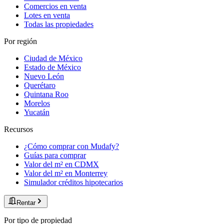
Comercios en venta
Lotes en venta
Todas las propiedades
Por región
Ciudad de México
Estado de México
Nuevo León
Querétaro
Quintana Roo
Morelos
Yucatán
Recursos
¿Cómo comprar con Mudafy?
Guías para comprar
Valor del m² en CDMX
Valor del m² en Monterrey
Simulador créditos hipotecarios
Rentar
Por tipo de propiedad