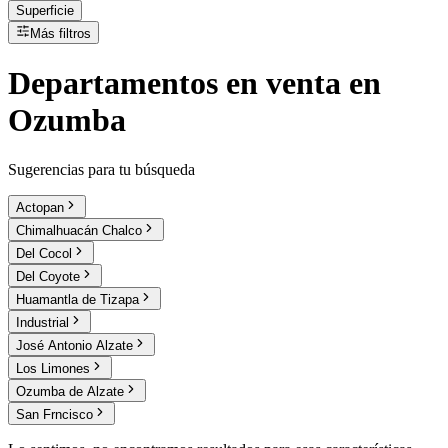
Superficie
Más filtros
Departamentos
en
venta
en
Ozumba
Sugerencias para tu búsqueda
Actopan
Chimalhuacán Chalco
Del Cocol
Del Coyote
Huamantla de Tizapa
Industrial
José Antonio Alzate
Los Limones
Ozumba de Alzate
San Frncisco