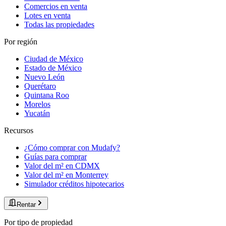
Comercios en venta
Lotes en venta
Todas las propiedades
Por región
Ciudad de México
Estado de México
Nuevo León
Querétaro
Quintana Roo
Morelos
Yucatán
Recursos
¿Cómo comprar con Mudafy?
Guías para comprar
Valor del m² en CDMX
Valor del m² en Monterrey
Simulador créditos hipotecarios
Rentar
Por tipo de propiedad