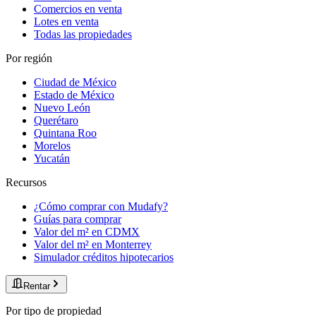
Comercios en venta
Lotes en venta
Todas las propiedades
Por región
Ciudad de México
Estado de México
Nuevo León
Querétaro
Quintana Roo
Morelos
Yucatán
Recursos
¿Cómo comprar con Mudafy?
Guías para comprar
Valor del m² en CDMX
Valor del m² en Monterrey
Simulador créditos hipotecarios
Rentar
Por tipo de propiedad