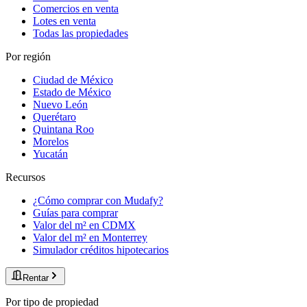
Comercios en venta
Lotes en venta
Todas las propiedades
Por región
Ciudad de México
Estado de México
Nuevo León
Querétaro
Quintana Roo
Morelos
Yucatán
Recursos
¿Cómo comprar con Mudafy?
Guías para comprar
Valor del m² en CDMX
Valor del m² en Monterrey
Simulador créditos hipotecarios
Rentar
Por tipo de propiedad