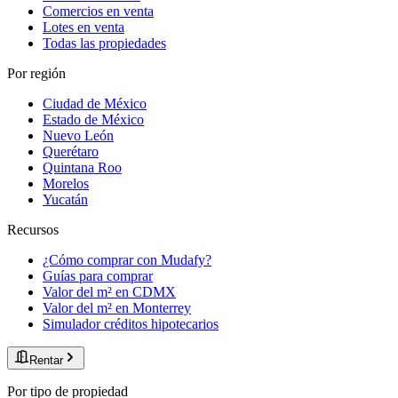
Comercios en venta
Lotes en venta
Todas las propiedades
Por región
Ciudad de México
Estado de México
Nuevo León
Querétaro
Quintana Roo
Morelos
Yucatán
Recursos
¿Cómo comprar con Mudafy?
Guías para comprar
Valor del m² en CDMX
Valor del m² en Monterrey
Simulador créditos hipotecarios
Rentar
Por tipo de propiedad