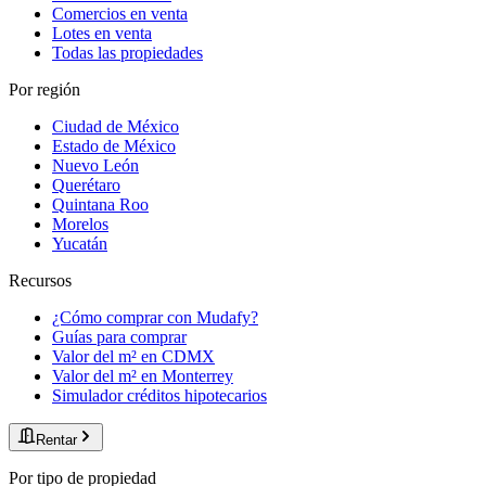
Comercios en venta
Lotes en venta
Todas las propiedades
Por región
Ciudad de México
Estado de México
Nuevo León
Querétaro
Quintana Roo
Morelos
Yucatán
Recursos
¿Cómo comprar con Mudafy?
Guías para comprar
Valor del m² en CDMX
Valor del m² en Monterrey
Simulador créditos hipotecarios
Rentar
Por tipo de propiedad