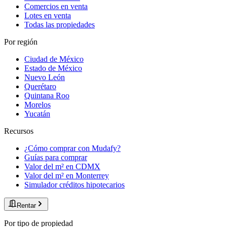
Comercios en venta
Lotes en venta
Todas las propiedades
Por región
Ciudad de México
Estado de México
Nuevo León
Querétaro
Quintana Roo
Morelos
Yucatán
Recursos
¿Cómo comprar con Mudafy?
Guías para comprar
Valor del m² en CDMX
Valor del m² en Monterrey
Simulador créditos hipotecarios
Rentar
Por tipo de propiedad