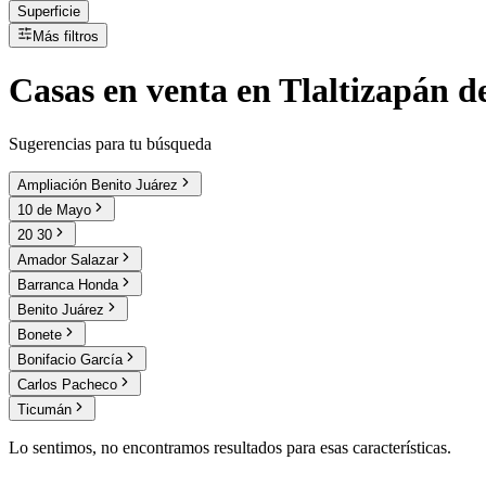
Superficie
Más filtros
Casas
en
venta
en Tlaltizapán d
Sugerencias para tu búsqueda
Ampliación Benito Juárez
10 de Mayo
20 30
Amador Salazar
Barranca Honda
Benito Juárez
Bonete
Bonifacio García
Carlos Pacheco
Ticumán
Lo sentimos, no encontramos resultados para esas características.