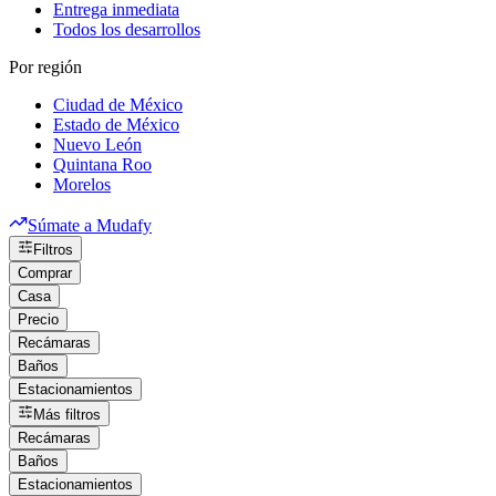
Entrega inmediata
Todos los desarrollos
Por región
Ciudad de México
Estado de México
Nuevo León
Quintana Roo
Morelos
Súmate a Mudafy
Filtros
Comprar
Casa
Precio
Recámaras
Baños
Estacionamientos
Más filtros
Recámaras
Baños
Estacionamientos