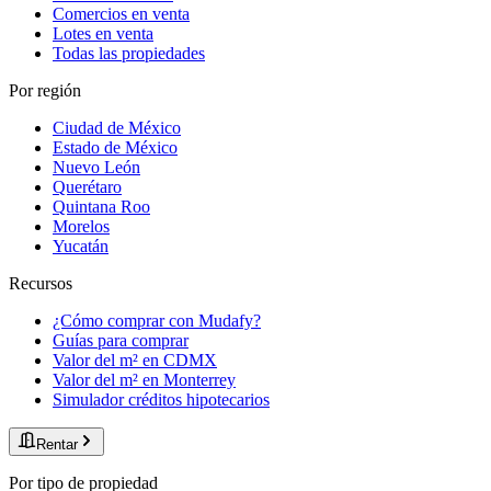
Comercios en venta
Lotes en venta
Todas las propiedades
Por región
Ciudad de México
Estado de México
Nuevo León
Querétaro
Quintana Roo
Morelos
Yucatán
Recursos
¿Cómo comprar con Mudafy?
Guías para comprar
Valor del m² en CDMX
Valor del m² en Monterrey
Simulador créditos hipotecarios
Rentar
Por tipo de propiedad