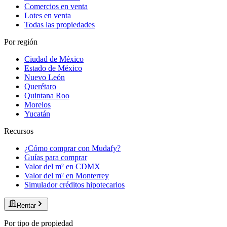
Comercios en venta
Lotes en venta
Todas las propiedades
Por región
Ciudad de México
Estado de México
Nuevo León
Querétaro
Quintana Roo
Morelos
Yucatán
Recursos
¿Cómo comprar con Mudafy?
Guías para comprar
Valor del m² en CDMX
Valor del m² en Monterrey
Simulador créditos hipotecarios
Rentar
Por tipo de propiedad