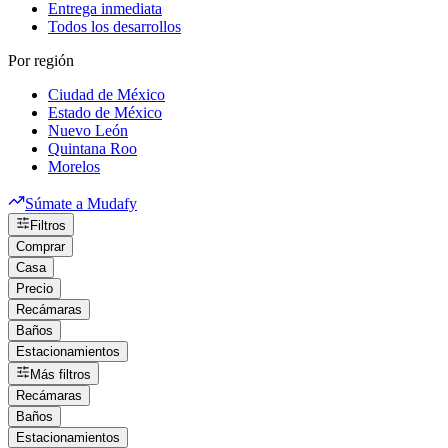
Entrega inmediata
Todos los desarrollos
Por región
Ciudad de México
Estado de México
Nuevo León
Quintana Roo
Morelos
Súmate a Mudafy
Filtros
Comprar
Casa
Precio
Recámaras
Baños
Estacionamientos
Más filtros
Recámaras
Baños
Estacionamientos